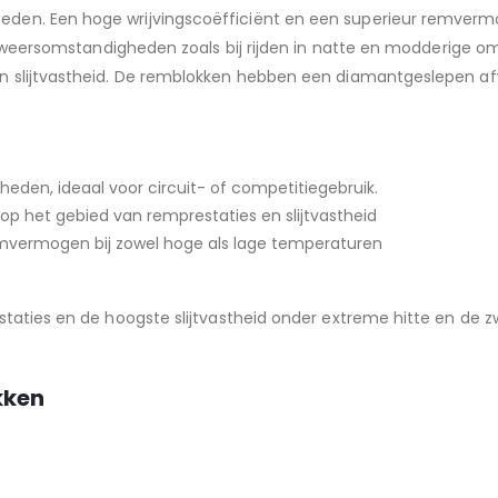
den. Een hoge wrijvingscoëfficiënt en een superieur remvermo
lle weersomstandigheden zoals bij rijden in natte en modderige
en slijtvastheid. De remblokken hebben een diamantgeslepen a
den, ideaal voor circuit- of competitiegebruik.
op het gebied van remprestaties en slijtvastheid
emvermogen bij zowel hoge als lage temperaturen
taties en de hoogste slijtvastheid onder extreme hitte en de
kken