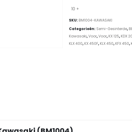
10 +
SKU:
BM1004-KAWASAKI
Categorieën:
Semi-Gesinterde
,
B
Kawasaki
,
Voor
,
Voor
,
KX 125
,
KDX 2
KLX 400
,
KX 450F
,
KLX 450
,
KFX 450
,
Kawasaki (BM1004)