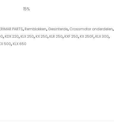
15%
ERIMAR PARTS
,
Remblokken
,
Gesinterde
,
Crossmotor onderdelen
,
00
,
KDX 220
,
KLX 250
,
KX 250
,
KLR 250
,
KXF 250
,
KX 250F
,
KLX 300
,
KX 500
,
KLX 650