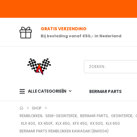
GRATIS VERZENDING
Bij besteding vanaf €50,- in Nederland
ALLE CATEGORIEËN
BERIMAR PARTS
SHOP
REMBLOKKEN
,
SEMI-GESINTERDE
,
BERIMAR PARTS
,
GESINTERDE
,
KLX 400
,
KX 450F
,
KLX 450
,
KFX 450
,
KX 500
,
KLX 650
BERIMAR PARTS REMBLOKKEN KAWASAKI (BM1004)