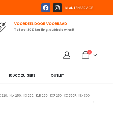
KLANTENSERVICE
VOORDEEL DOOR VOORRAAD
Tot wel 30% korting, dubbele winst!
0
100CC ZUIGERS
OUTLET
X 220
,
KLX 250
,
KX 250
,
KLR 250
,
KXF 250
,
KX 250F
,
KLX 300
,