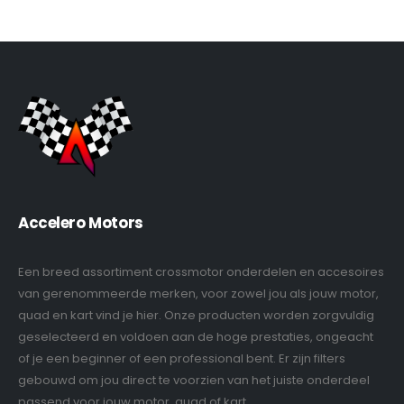
Accelero Motors
Een breed assortiment crossmotor onderdelen en accesoires
van gerenommeerde merken, voor zowel jou als jouw motor,
quad en kart vind je hier. Onze producten worden zorgvuldig
geselecteerd en voldoen aan de hoge prestaties, ongeacht
of je een beginner of een professional bent. Er zijn filters
gebouwd om jou direct te voorzien van het juiste onderdeel
passend voor jouw motor, quad of kart