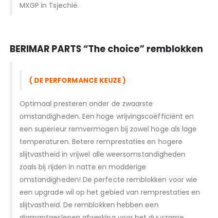
MXGP in Tsjechië.
BERIMAR PARTS “T
he choice” remblokken
( DE PERFORMANCE KEUZE )
Optimaal presteren onder de zwaarste
omstandigheden. Een hoge wrijvingscoëfficiënt en
een superieur remvermogen bij zowel hoge als lage
temperaturen. Betere remprestaties en hogere
slijtvastheid in vrijwel alle weersomstandigheden
zoals bij rijden in natte en modderige
omstandigheden! De perfecte remblokken voor wie
een upgrade wil op het gebied van remprestaties en
slijtvastheid. De remblokken hebben een
diamantgeslepen afwerking voor het duurzame