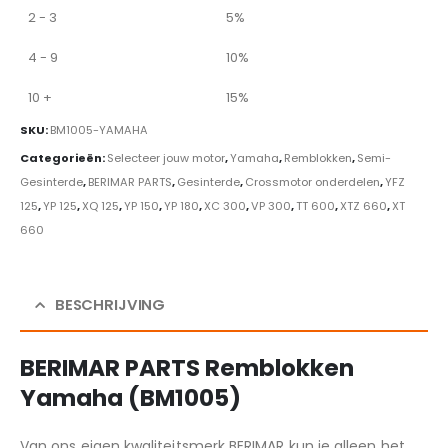
2 - 3
5%
4 - 9
10%
10 +
15%
SKU:
BM1005-YAMAHA
Categorieën:
Selecteer jouw motor
,
Yamaha
,
Remblokken
,
Semi-
Gesinterde
,
BERIMAR PARTS
,
Gesinterde
,
Crossmotor onderdelen
,
YFZ
125
,
YP 125
,
XQ 125
,
YP 150
,
YP 180
,
XC 300
,
VP 300
,
TT 600
,
XTZ 660
,
XT
660
BESCHRIJVING
BERIMAR PARTS Remblokken
Yamaha (BM1005)
Van ons eigen kwaliteitsmerk BERIMAR kun je alleen het