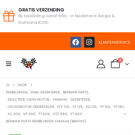
GRATIS VERZENDING
Bij besteding vanaf €50,- in Nederland. België &
Duitsland €100,-
KLANTENSERVICE
0
SHOP
REMBLOKKEN
,
SEMI-GESINTERDE
,
BERIMAR PARTS
,
SELECTEER JOUW MOTOR
,
YAMAHA
,
GESINTERDE
,
CROSSMOTOR ONDERDELEN
,
YFZ 125
,
YP 125
,
XQ 125
,
YP 150
,
YP 180
,
XC 300
,
VP 300
,
TT 600
,
XTZ 660
,
XT 660
BERIMAR PARTS REMBLOKKEN YAMAHA (BM1005)