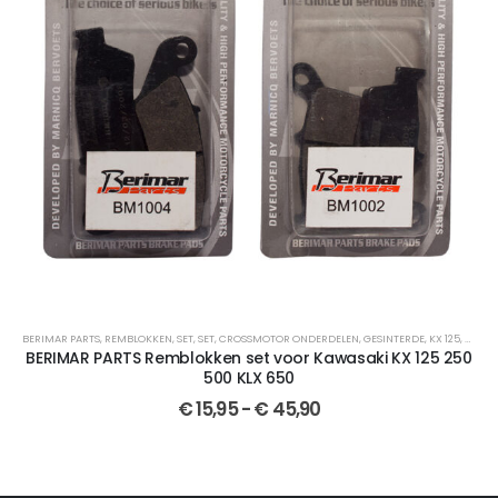
ROSSMOTOR ONDERDELEN
BERIMAR PARTS
,
REMBLOKKEN
,
MX 85
,
,
VOOR
SET
,
SET
,
VOOR
,
CROSSMOTOR ONDERDELEN
,
MX 125
,
EN 125
,
EN 144
,
MX 144
,
GESINTERDE
,
MX 250
,
,
KX 125
MX 250 F
,
KX 25
,
T
BERIMAR PARTS Remblokken set voor Kawasaki KX 125 250
500 KLX 650
€
15,95
-
€
45,90