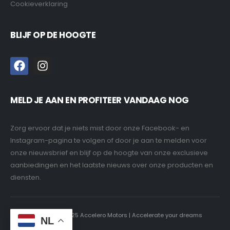
Cookieverklaring
BLIJF OP DE HOOGTE
MELD JE AAN EN PROFITEER VANDAAG NOG
Zorg ervoor dat je niets mist door onze Facebook- en
Instagram-pagina te volgen of door je aan te melden voor
onze nieuwsbrief en blijf op de hoogte van onze exclusieve
aanbiedingen en het laatste nieuws over onze producten en
diensten.
Copyright © 2025 Accelero Motors | Accelerate your dreams
NL