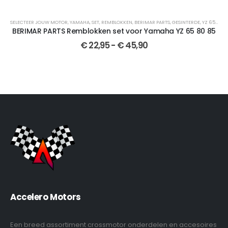
0
20
,
SEF 450
,
RR 525
SELECTEER JOUW MOTOR
,
SHERCO
,
SE 510
,
YAMAHA
,
SET
,
REMBLOKKEN
,
BERIMAR PARTS
,
GESINTERDE
,
YZ 65
,
CRO
BERIMAR PARTS Remblokken set voor Yamaha YZ 65 80 85
€
22,95
-
€
45,90
Accelero Motors
Een breed assortiment crossmotor onderdelen en accesoires