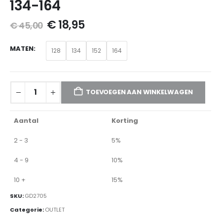
134-164
€
18,95
€
45,00
MATEN
128
134
152
164
TOEVOEGEN AAN WINKELWAGEN
Aantal
Korting
2 - 3
5%
4 - 9
10%
10 +
15%
SKU:
GD2705
Categorie:
OUTLET