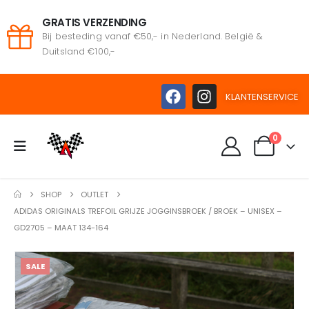
GRATIS VERZENDING
Bij besteding vanaf €50,- in Nederland. België &
Duitsland €100,-
KLANTENSERVICE
0
SHOP
OUTLET
ADIDAS ORIGINALS TREFOIL GRIJZE JOGGINSBROEK / BROEK – UNISEX –
GD2705 – MAAT 134-164
SALE