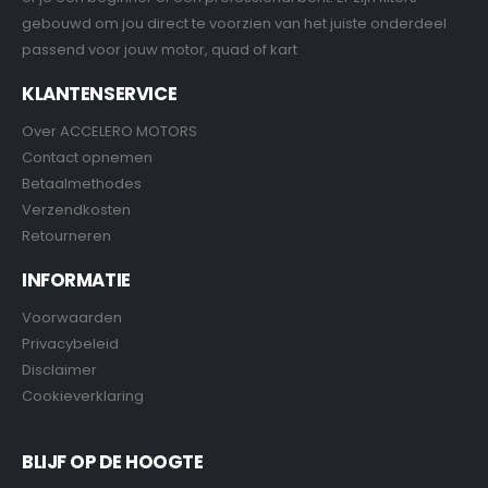
gebouwd om jou direct te voorzien van het juiste onderdeel
passend voor jouw motor, quad of kart
KLANTENSERVICE
Over ACCELERO MOTORS
Contact opnemen
Betaalmethodes
Verzendkosten
Retourneren
INFORMATIE
Voorwaarden
Privacybeleid
Disclaimer
Cookieverklaring
BLIJF OP DE HOOGTE