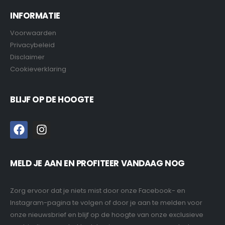
INFORMATIE
Voorwaarden
Privacybeleid
Disclaimer
Cookieverklaring
BLIJF OP DE HOOGTE
MELD JE AAN EN PROFITEER VANDAAG NOG
Zorg ervoor dat je niets mist door onze Facebook- en
Instagram-pagina te volgen of door je aan te melden voor
onze nieuwsbrief en blijf op de hoogte van onze exclusieve