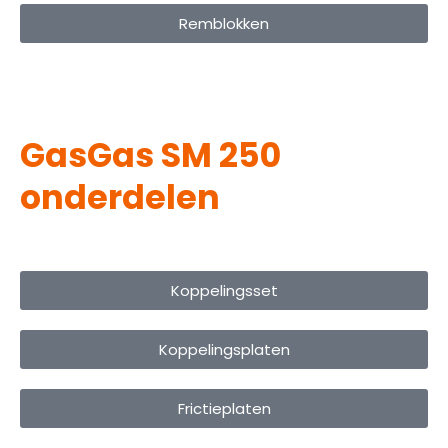
Remblokken
GasGas SM 250
onderdelen
Koppelingsset
Koppelingsplaten
Frictieplaten