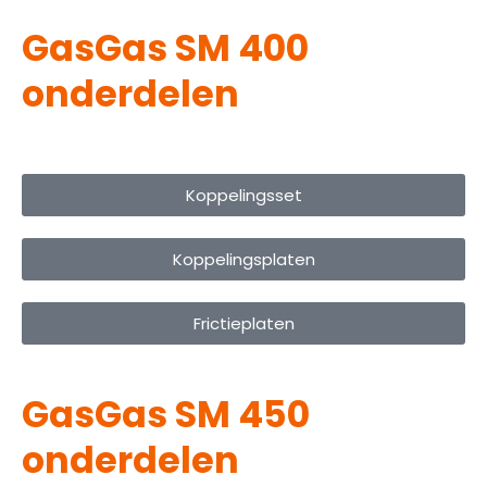
GasGas SM 400
onderdelen
Koppelingsset
Koppelingsplaten
Frictieplaten
GasGas SM 450
onderdelen