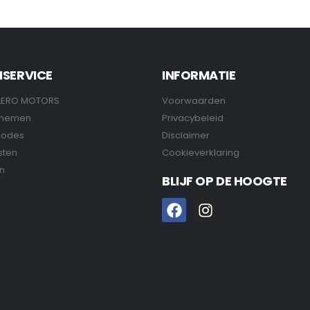
NSERVICE
INFORMATIE
LERO MOTORS
Voorwaarden
pnemen
Privacybeleid
hodes
Disclaimer
sten
Cookieverklaring
n
BLIJF OP DE HOOGTE