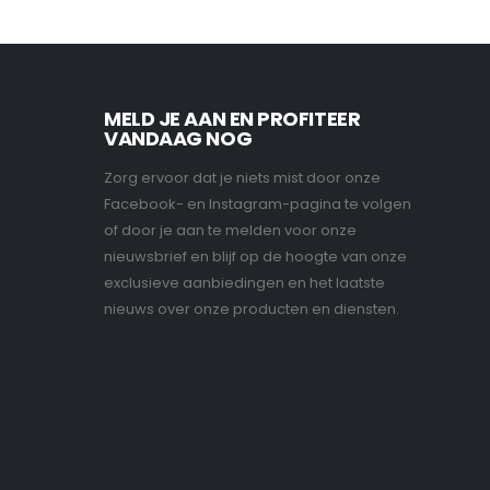
MELD JE AAN EN PROFITEER
VANDAAG NOG
Zorg ervoor dat je niets mist door onze
Facebook- en Instagram-pagina te volgen
of door je aan te melden voor onze
nieuwsbrief en blijf op de hoogte van onze
exclusieve aanbiedingen en het laatste
nieuws over onze producten en diensten.