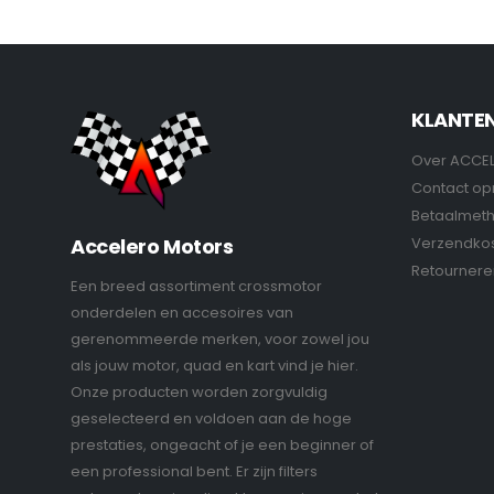
KLANTE
Over ACCE
Contact o
Betaalmet
Verzendko
Accelero Motors
Retournere
Een breed assortiment crossmotor
onderdelen en accesoires van
gerenommeerde merken, voor zowel jou
als jouw motor, quad en kart vind je hier.
Onze producten worden zorgvuldig
geselecteerd en voldoen aan de hoge
prestaties, ongeacht of je een beginner of
een professional bent. Er zijn filters