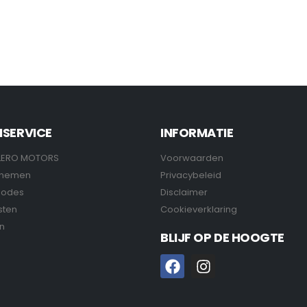
NSERVICE
INFORMATIE
LERO MOTORS
Voorwaarden
pnemen
Privacybeleid
hodes
Disclaimer
sten
Cookieverklaring
n
BLIJF OP DE HOOGTE