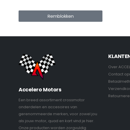
Remblokken
KLANTE
Over ACCE
Contact o
Betaalmet
Verzendko
Accelero Motors
Retournere
Een breed assortiment crossmotor
onderdelen en accesoires van
gerenommeerde merken, voor zowel jou
als jouw motor, quad en kart vind je hier.
Onze producten worden zorgvuldig