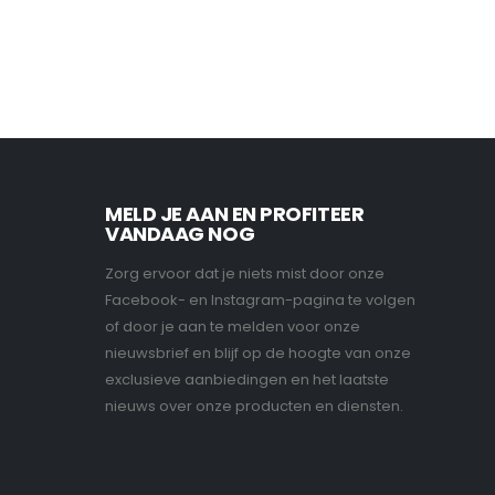
MELD JE AAN EN PROFITEER
VANDAAG NOG
Zorg ervoor dat je niets mist door onze
Facebook- en Instagram-pagina te volgen
of door je aan te melden voor onze
nieuwsbrief en blijf op de hoogte van onze
exclusieve aanbiedingen en het laatste
nieuws over onze producten en diensten.