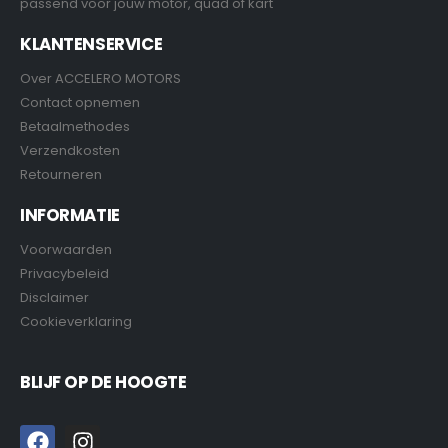
passend voor jouw motor, quad of kart
KLANTENSERVICE
Over ACCELERO MOTORS
Contact opnemen
Betaalmethodes
Verzendkosten
Retourneren
INFORMATIE
Voorwaarden
Privacybeleid
Disclaimer
Cookieverklaring
BLIJF OP DE HOOGTE