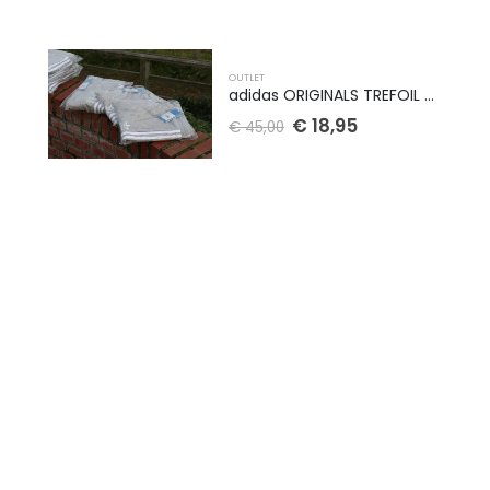
OUTLET
adidas ORIGINALS TREFOIL grijze jogginsbroek / broek - UNISEX - GD2705 - MAAT 134-164
€
18,95
€
45,00